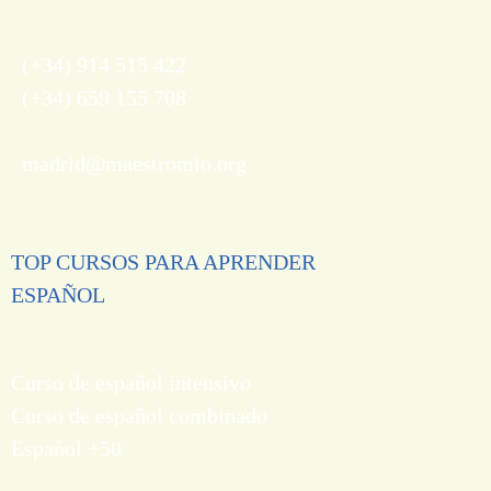
(+34) 914 515 422
(+34) 659 155 708
madrid@maestromio.org
TOP CURSOS PARA APRENDER
ESPAÑOL
Curso de español intensivo
Curso de español combinado
Español +50