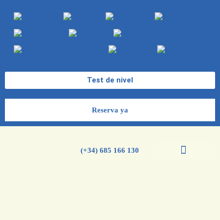
Test de nivel
Reserva ya
(+34) 685 166 130
Cursos de español
Cursos de inglés