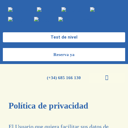
Test de nivel
Reserva ya
(+34) 685 166 130
Cursos de español
Cursos de inglés
Política de privacidad
El Usuario que quiera facilitar sus datos de