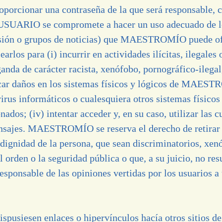
roporcionar una contraseña de la que será responsable,
l USUARIO se compromete a hacer un uso adecuado de l
scusión o grupos de noticias) que MAESTROMÍO
puede of
rlos para (i) incurrir en actividades ilícitas, ilegales 
ganda de carácter racista, xenófobo, pornográfico-ilegal
ocar daños en los sistemas físicos y lógicos de MAEST
virus informáticos o cualesquiera otros sistemas físicos
dos; (iv) intentar acceder y, en su caso, utilizar las c
 mensajes. MAESTROMÍO
se reserva el derecho de retira
 dignidad de la persona, que sean discriminatorios, xenó
el orden o la seguridad pública o que, a su juicio, no r
esponsable de las opiniones vertidas por los usuarios a t
ispusiesen enlaces o hipervínculos hacía otros sitios