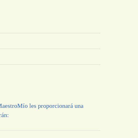
 MaestroMío les proporcionará una
rán: