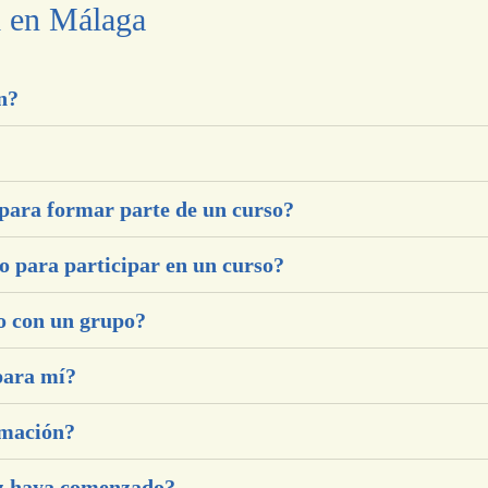
l en Málaga
n?
 para formar parte de un curso?
co para participar en un curso?
o con un grupo?
para mí?
rmación?
z haya comenzado?