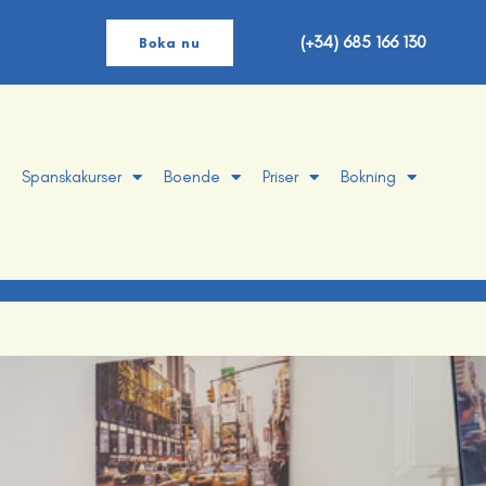
(+34) 685 166 130
Boka nu
Spanskakurser
Boende
Priser
Bokning