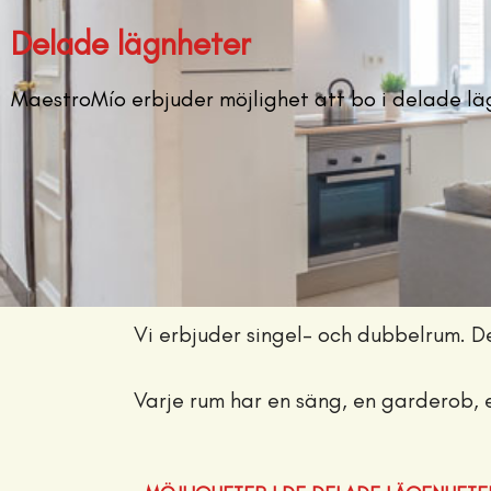
Delade lägnheter
MaestroMío erbjuder möjlighet att bo i delade lä
Vi erbjuder singel- och dubbelrum. D
Varje rum har en säng, en garderob, 