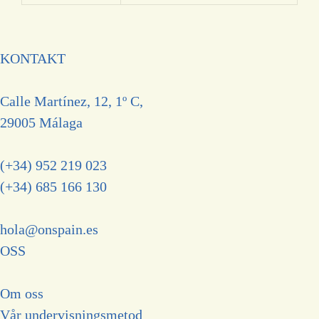
KONTAKT
Calle Martínez, 12, 1º C,
29005 Málaga
(+34) 952 219 023
(+34) 685 166 130
hola@onspain.es
OSS
Om oss
V
å
r undervisningsmetod