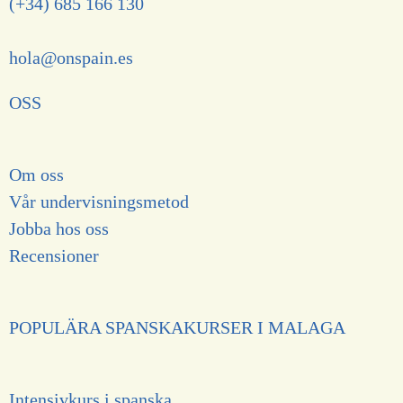
(+34) 685 166 130
hola@onspain.es
OSS
Om oss
V
å
r undervisningsmetod
Jobba hos oss
Recensioner
POPULÄRA SPANSKAKURSER I MALAGA
Intensivkurs i spanska