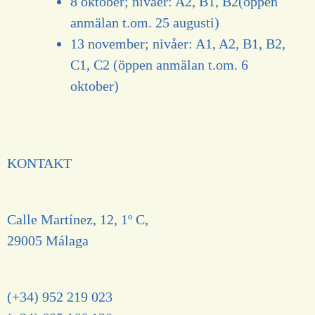
8 oktober; nivåer: A2, B1, B2(öppen
anmälan t.om. 25 augusti)
13 november; nivåer: A1, A2, B1, B2,
C1, C2 (öppen anmälan t.om. 6
oktober)
KONTAKT
Calle Martínez, 12, 1º C,
29005 Málaga
(+34) 952 219 023