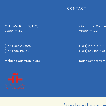
CONTACT
Calle Martínez, 12, 1º C,
Carrera de San Fran
29005 Málaga
28005 Madrid
(+34) 952 219 023
(+34) 914 515 422
(+34) 685 166 130
(+34) 659 155 708
malaga@maestromio.org
madrid@maestromi
*Possibilité d’applique