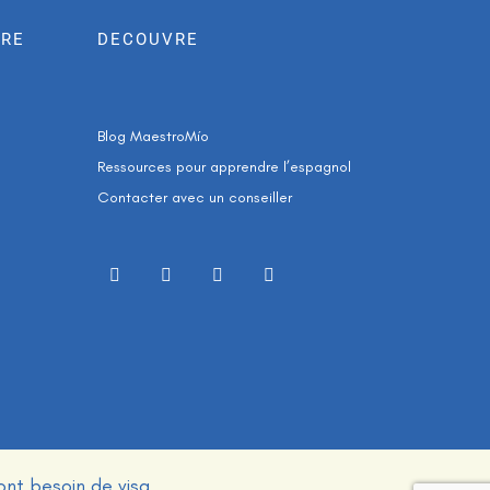
DRE
DECOUVRE
Blog MaestroMío
Re
ssources pour apprendre l’espagnol
Contacter
avec un conseiller
ont besoin de visa