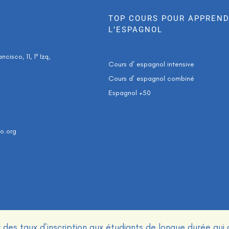
TOP COURS POUR APPREN
L’ESPAGNOL
cisco, 11, 1º Izq,
Cours d’ espagnol intensive
Cours d’ espagnol combiné
Espagnol +50
o.org
r des taux d’inscription aux étudiants de longue durée qui 