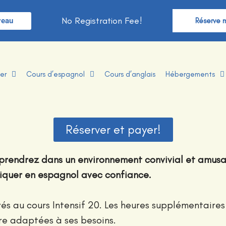
No Registration Fee!
veau
Réserve 
er
Cours d’espagnol
Cours d’anglais
Hébergements
Réserver et payer!
pprendrez dans un environnement convivial et amusan
iquer en espagnol avec confiance.
vés au cours Intensif 20. Les heures supplémentaire
tre adaptées à ses besoins.