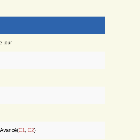
e jour
; Avancé(
C1
,
C2
)