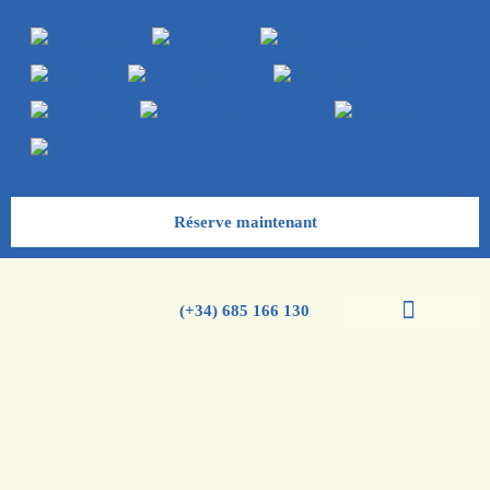
Réserve maintenant
(+34) 685 166 130
Cours d’espagnol
Cours d’anglais
Groupe scolaires