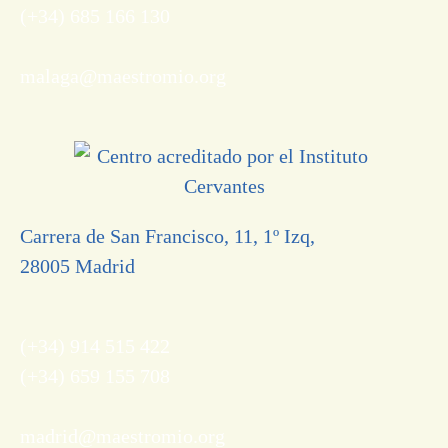
(+34) 685 166 130
malaga@maestromio.org
Carrera de San Francisco, 11, 1º Izq,
28005 Madrid
(+34) 914 515 422
(+34) 659 155 708
madrid@maestromio.org