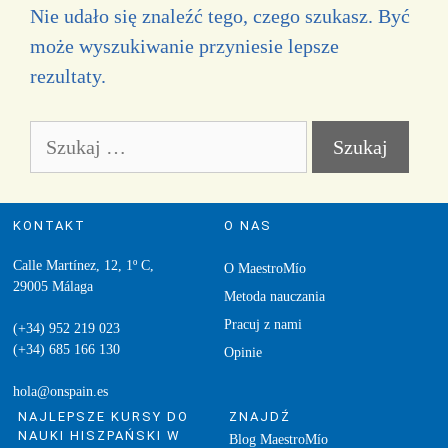
Nie udało się znaleźć tego, czego szukasz. Być
może wyszukiwanie przyniesie lepsze
rezultaty.
KONTAKT
O NAS
Calle Martínez, 12, 1º C,
O MaestroMío
29005 Málaga
Metoda nauczania
Pracuj z nami
(+34) 952 219 023
(+34) 685 166 130
Opinie
hola@onspain.es
NAJLEPSZE KURSY DO
ZNAJDŹ
NAUKI HISZPAŃSKI W
Blog MaestroMío