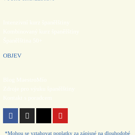
Intenzivní kurz španělštiny
Kombinovaný kurz španělštiny
Španělština 50+
OBJEV
Blog MaestroMío
Zdroje pro výuku španělštiny
Kontakt s poradcem
*Mohou se vztahovat poplatky za zápisné na dlouhodobé