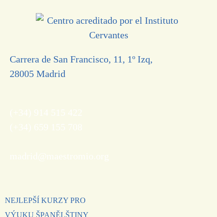
Carrera de San Francisco, 11, 1º Izq,
28005 Madrid
(+34) 914 515 422
(+34) 659 155 708
madrid@maestromio.org
NEJLEPŠÍ KURZY PRO
VÝUKU ŠPANĚLŠTINY