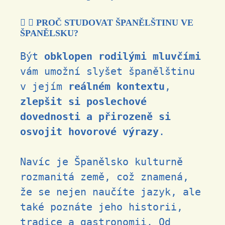
PROČ STUDOVAT ŠPANĚLŠTINU VE
ŠPANĚLSKU?
Být
obklopen rodilými mluvčími
vám umožní slyšet španělštinu
v jejím
reálném kontextu
,
zlepšit si poslechové
dovednosti
a
přirozeně si
osvojit hovorové výrazy
.
Navíc je Španělsko kulturně
rozmanitá země, což znamená,
že se nejen naučíte jazyk, ale
také poznáte jeho historii,
tradice a gastronomii. Od