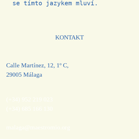
se tímto jazykem mluví.
KONTAKT
Calle Martínez, 12, 1º C,
29005 Málaga
(+34) 952 219 023
(+34) 685 166 130
malaga@maestromio.org