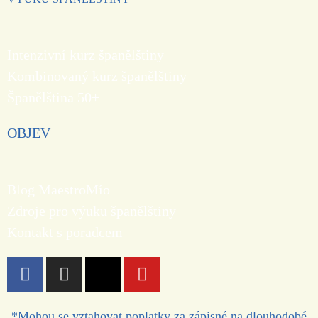
Intenzivní kurz španělštiny
Kombinovaný kurz španělštiny
Španělština 50+
OBJEV
Blog MaestroMío
Zdroje pro výuku španělštiny
Kontakt s poradcem
*Mohou se vztahovat poplatky za zápisné na dlouhodobé