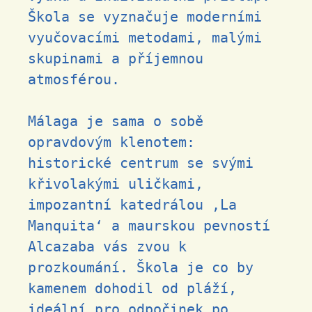
Škola se vyznačuje moderními
vyučovacími metodami, malými
skupinami a příjemnou
atmosférou.
Málaga je sama o sobě
opravdovým klenotem:
historické centrum se svými
křivolakými uličkami,
impozantní katedrálou ‚La
Manquita‘ a maurskou pevností
Alcazaba vás zvou k
prozkoumání. Škola je co by
kamenem dohodil od pláží,
ideální pro odpočinek po