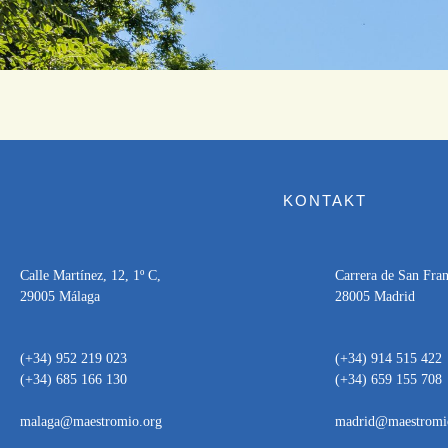
KONTAKT
Calle Martínez, 12, 1º C,
Carrera de San Franc
29005 Málaga
28005 Madrid
(+34) 952 219 023
(+34) 914 515 422
(+34) 685 166 130
(+34) 659 155 708
malaga@maestromio.org
madrid@maestromi