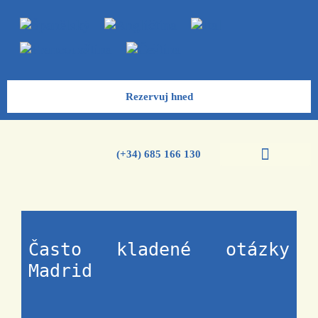
Rezervuj hned
(+34) 685 166 130
Kurzy španělštiny
Často kladené otázky
Madrid