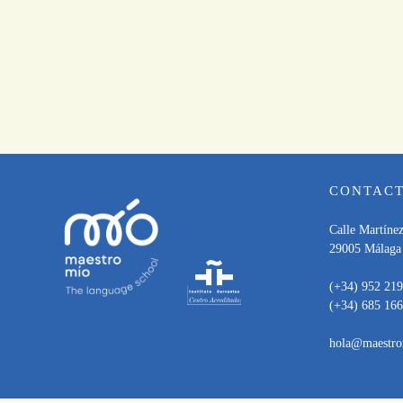
CONTAC
Calle Martínez
29005 Málaga
(+34) 952 219
(+34) 685 166
hola@maestro