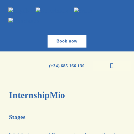
Book now
(+34) 685 166 130
Spaanse Cursussen
InternshipMío
Stages