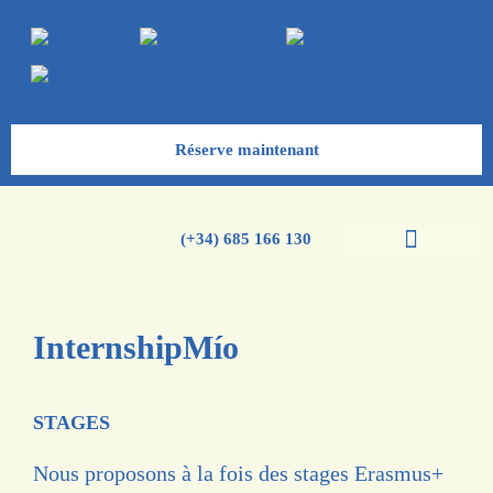
Réserve maintenant
(+34) 685 166 130
Cours d’espagnol
Cours d’anglais
Groupe scolaires
InternshipMío
STAGES
Nous proposons à la fois des stages Erasmus+