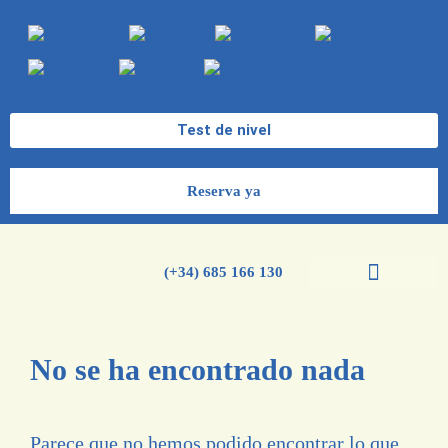
Test de nivel
Reserva ya
(+34) 685 166 130
Cursos de español
Cursos de inglés
No se ha encontrado nada
Parece que no hemos podido encontrar lo que