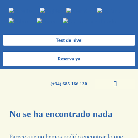
Test de nivel
Reserva ya
(+34) 685 166 130
Cursos de español
Cursos de inglés
No se ha encontrado nada
Parece que no hemos podido encontrar lo que