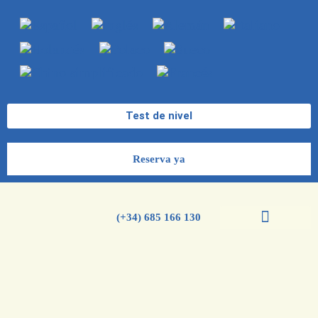
Test de nivel
Reserva ya
(+34) 685 166 130
Cursos de español
Cursos de inglés