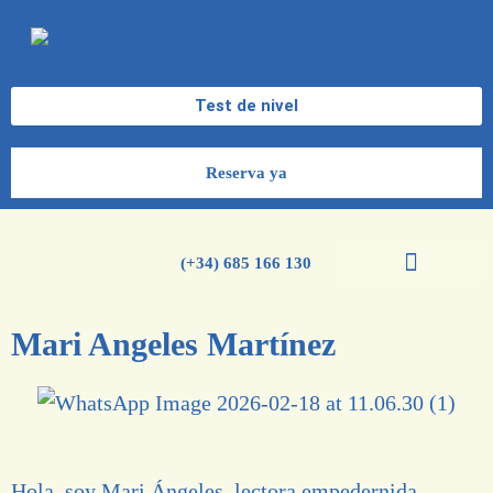
Test de nivel
Reserva ya
(+34) 685 166 130
Cursos de español
Cursos de inglés
Mari Angeles Martínez
Hola, soy Mari Ángeles, lectora empedernida,