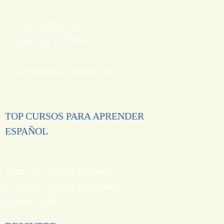
(+34) 914 515 422
(+34) 659 155 708
madrid@maestromio.org
TOP CURSOS PARA APRENDER
ESPAÑOL
Curso de español intensivo
Curso de español combinado
Español +50