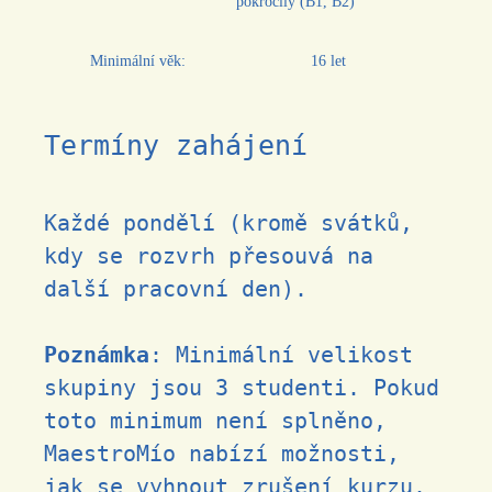
pokročilý (B1, B2)
Minimální věk:
16 let
Termíny zahájení
Každé pondělí (kromě svátků,
kdy se rozvrh přesouvá na
další pracovní den).
Poznámka
: Minimální velikost
skupiny jsou 3 studenti. Pokud
toto minimum není splněno,
MaestroMío nabízí možnosti,
jak se vyhnout zrušení kurzu.