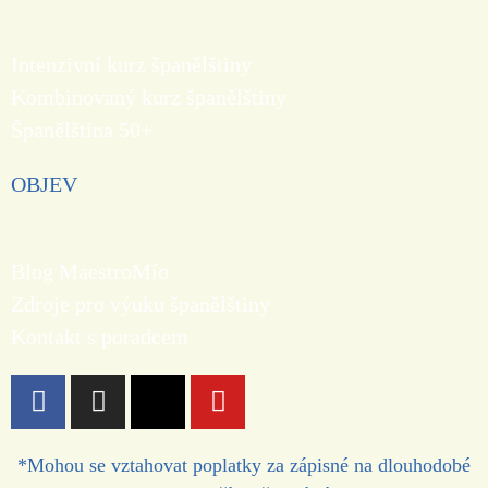
Intenzivní kurz španělštiny
Kombinovaný kurz španělštiny
Španělština 50+
OBJEV
Blog MaestroMío
Zdroje pro výuku španělštiny
Kontakt s poradcem
*Mohou se vztahovat poplatky za zápisné na dlouhodobé