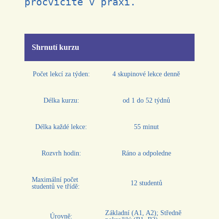
procvičíte v praxi.
Shrnutí kurzu
Počet lekcí za týden:
4 skupinové lekce denně
Délka kurzu:
od 1 do 52 týdnů
Délka každé lekce:
55 minut
Rozvrh hodin:
Ráno a odpoledne
Maximální počet
12 studentů
studentů ve třídě:
Základní (A1, A2); Středně
Úrovně: