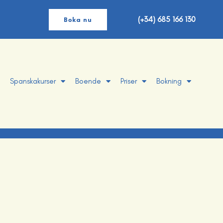
(+34) 685 166 130
Boka nu
Spanskakurser
Boende
Priser
Bokning