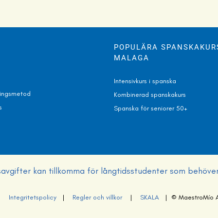
POPULÄRA SPANSKAKURS
MALAGA
Intensivkurs i spanska
ningsmetod
Kombinerad spanskakurs
s
Spanska för seniorer 50+
gsavgifter kan tillkomma för långtidsstudenter som behöve
|
Integritetspolicy
|
Regler och villkor
|
SKALA
| © MaestroMío All