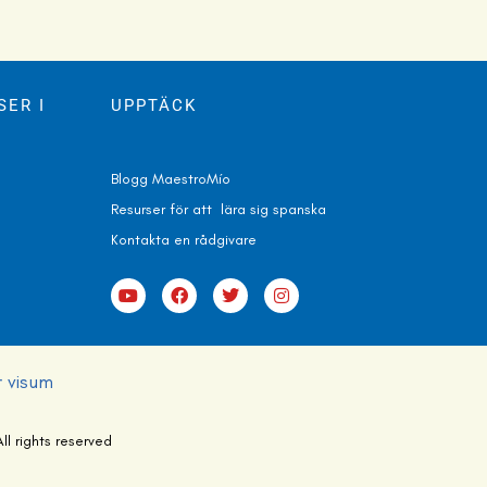
ER I
UPPTÄCK
Blogg MaestroMío
Resurser för att lära sig spanska
Kontakta en r
ådgivare
r visum
 rights reserved