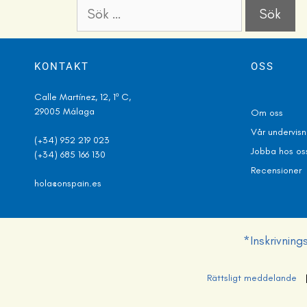
KONTAKT
OSS
Calle Martínez, 12, 1º C,
29005 Málaga
Om oss
V
å
r undervis
(+34) 952 219 023
Jobba hos os
(+34) 685 166 130
Recensioner
hola@onspain.es
*Inskrivnin
Rättsligt meddelande