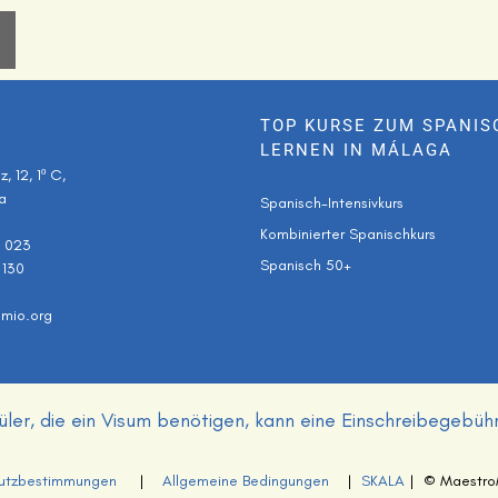
TOP KURSE ZUM SPANIS
LERNEN IN MÁLAGA
, 12, 1º C,
a
Spanisch-Intensivkurs
Kombinierter Spanischkurs
9 023
Spanisch 50+
 130
mio.org
üler, die ein Visum benötigen, kann eine Einschreibegebüh
utzbestimmungen
|
Allgemeine Bedingungen
|
SKALA
| © MaestroM