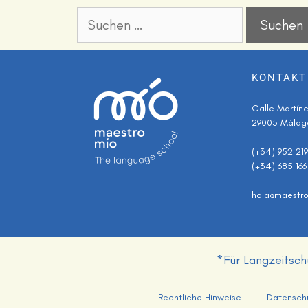
KONTAKT
Calle Martínez
29005 Málag
(+34) 952 21
(+34) 685 166
hola@maestro
*Für Langzeitsch
Rechtliche Hinweise
|
Datensch