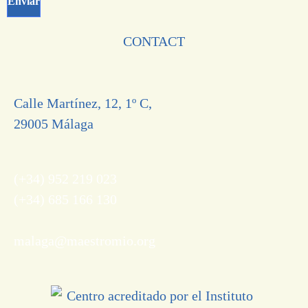
CONTACT
Calle Martínez, 12, 1º C,
29005 Málaga
(+34) 952 219 023
(+34) 685 166 130
malaga@maestromio.org