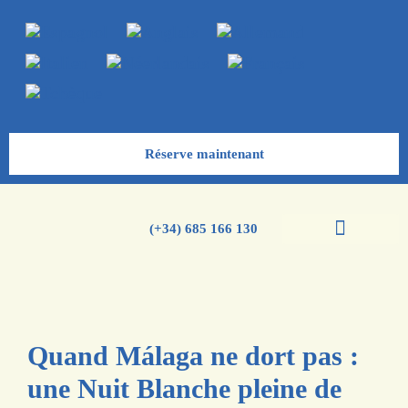
Réserve maintenant
(+34) 685 166 130
Cours d’espagnol
Cours d’anglais
Groupe scolaires
Quand Málaga ne dort pas :
une Nuit Blanche pleine de