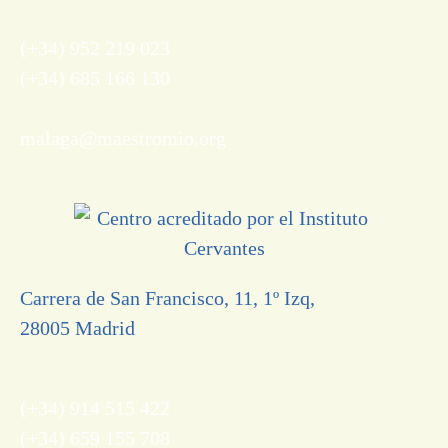
(+34) 952 219 023
(+34) 685 166 130
malaga@maestromio.org
Carrera de San Francisco, 11, 1º Izq,
28005 Madrid
(+34) 914 515 422
(+34) 659 155 708