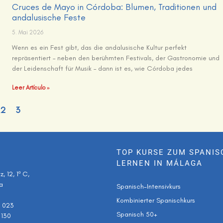
Cruces de Mayo in Córdoba: Blumen, Traditionen und
andalusische Feste
5. Mai 2026
Wenn es ein Fest gibt, das die andalusische Kultur perfekt
repräsentiert – neben den berühmten Festivals, der Gastronomie und
der Leidenschaft für Musik – dann ist es, wie Córdoba jedes
Leer Artículo »
2
3
TOP KURSE ZUM SPANIS
LERNEN IN MÁLAGA
, 12, 1º C,
a
Spanisch-Intensivkurs
Kombinierter Spanischkurs
9 023
Spanisch 50+
 130