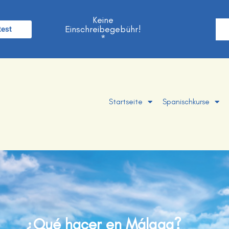
Keine
Einschreibegebühr!
test
*
Startseite
Spanischkurse
¿Qué hacer en Málaga?