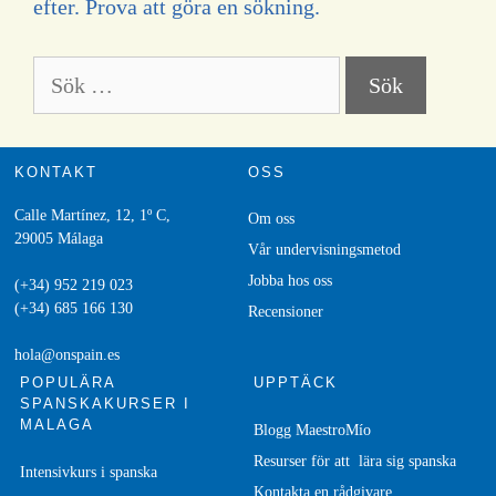
efter. Prova att göra en sökning.
KONTAKT
OSS
Calle Martínez, 12, 1º C,
Om oss
29005 Málaga
V
å
r undervisningsmetod
Jobba hos oss
(+34) 952 219 023
(+34) 685 166 130
Recensioner
hola@onspain.es
POPULÄRA
UPPTÄCK
SPANSKAKURSER I
MALAGA
Blogg MaestroMío
Resurser för att lära sig spanska
Intensivkurs i spanska
Kontakta en r
ådgivare