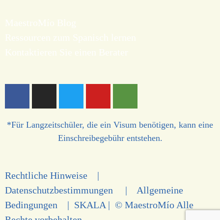
MaestroMío Blog
Ressourcen zum Spanisch lernen
Kontaktieren Sie einen Berater
*Für Langzeitschüler, die ein Visum benötigen, kann eine
Einschreibegebühr entstehen.
Rechtliche Hinweise
|
Datenschutzbestimmungen
|
Allgemeine
Bedingungen
|
SKALA
| © MaestroMío Alle
Rechte vorbehalten.