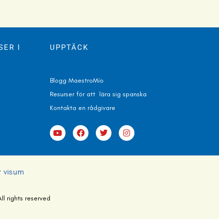
ER I
UPPTÄCK
Blogg MaestroMío
Resurser för att lära sig spanska
Kontakta en r
ådgivare
r visum
 rights reserved