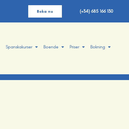
(+34) 685 166 130
Boka nu
Spanskakurser
Boende
Priser
Bokning