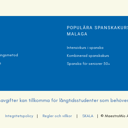
POPULÄRA SPANSKAKURS
MALAGA
Intensivkurs i spanska
ningsmetod
Kombinerad spanskakurs
s
Spanska för seniorer 50+
gsavgifter kan tillkomma för långtidsstudenter som behöve
|
Integritetspolicy
|
Regler och villkor
|
SKALA
| © MaestroMío All