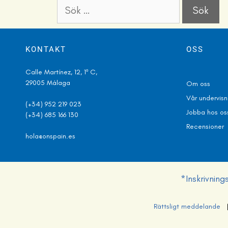
KONTAKT
OSS
Calle Martínez, 12, 1º C,
29005 Málaga
Om oss
V
å
r undervis
(+34) 952 219 023
Jobba hos os
(+34) 685 166 130
Recensioner
hola@onspain.es
*Inskrivnin
Rättsligt meddelande