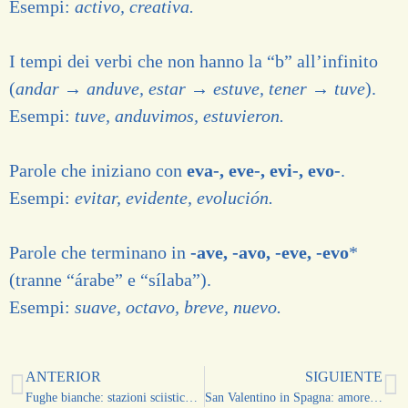
Esempi:
activo, creativa.
I tempi dei verbi che non hanno la “b” all’infinito
(
andar → anduve, estar → estuve, tener → tuve
).
Esempi:
tuve, anduvimos, estuvieron.
Parole che iniziano con
eva-, eve-, evi-, evo-
.
Esempi:
evitar, evidente, evolución.
Parole che terminano in
-ave, -avo, -eve, -evo
*
(tranne “árabe” e “sílaba”).
Esempi:
suave, octavo, breve, nuevo.
ANTERIOR
SIGUIENTE
Fughe bianche: stazioni sciistiche vicino a Madrid e vicino a Málaga
San Valentino in Spagna: amore, tradizione e dettagli che conquistano