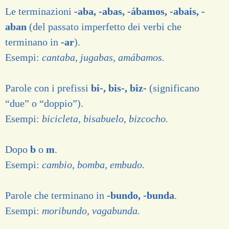
Le terminazioni
-aba, -abas, -ábamos, -abais, -
aban
(del passato imperfetto dei verbi che
terminano in
-ar
).
Esempi:
cantaba, jugabas, amábamos.
Parole con i prefissi
bi-, bis-, biz-
(significano
“due” o “doppio”).
Esempi:
bicicleta, bisabuelo, bizcocho.
Dopo
b
o
m
.
Esempi:
cambio, bomba, embudo.
Parole che terminano in
-bundo, -bunda
.
Esempi:
moribundo, vagabunda.