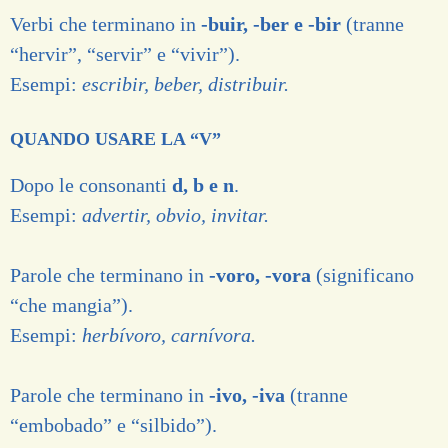
Verbi che terminano in
-buir, -ber e -bir
(tranne
“hervir”, “servir” e “vivir”).
Esempi:
escribir, beber, distribuir.
QUANDO USARE LA “V”
Dopo le consonanti
d, b e n
.
Esempi:
advertir, obvio, invitar.
Parole che terminano in
-voro, -vora
(significano
“che mangia”).
Esempi:
herbívoro, carnívora.
Parole che terminano in
-ivo, -iva
(tranne
“embobado” e “silbido”).