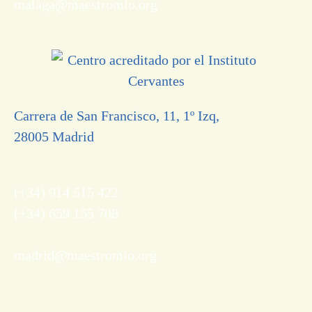
malaga@maestromio.org
Carrera de San Francisco, 11, 1º Izq,
28005 Madrid
(+34) 914 515 422
(+34) 659 155 708
madrid@maestromio.org