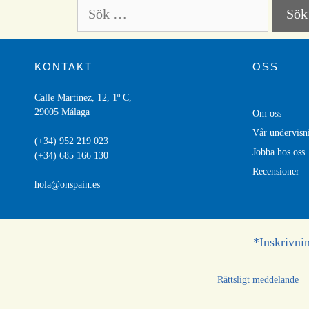
KONTAKT
OSS
Calle Martínez, 12, 1º C,
29005 Málaga
Om oss
V
å
r undervis
(+34) 952 219 023
Jobba hos oss
(+34) 685 166 130
Recensioner
hola@onspain.es
*Inskrivni
Rättsligt meddelande