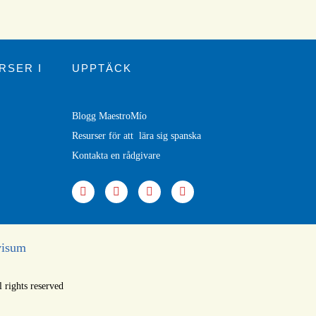
RSER I
UPPTÄCK
Blogg MaestroMío
Resurser för att lära sig spanska
Kontakta en r
ådgivare
visum
rights reserved