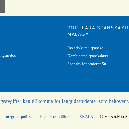
POPULÄRA SPANSKAKU
MALAGA
Intensivkurs i spanska
ningsmetod
Kombinerad spanskakurs
Spanska för seniorer 50+
ngsavgifter kan tillkomma för långtidsstudenter som behöver 
|
Integritetspolicy
|
Regler och villkor
|
SKALA
| © MaestroMío All 