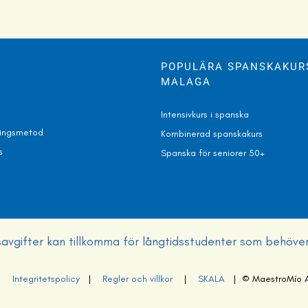
POPULÄRA SPANSKAKURS
MALAGA
Intensivkurs i spanska
ningsmetod
Kombinerad spanskakurs
s
Spanska för seniorer 50+
gsavgifter kan tillkomma för långtidsstudenter som behöve
|
Integritetspolicy
|
Regler och villkor
|
SKALA
| © MaestroMío All