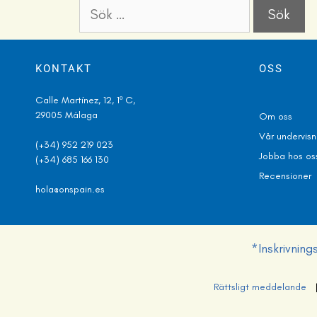
KONTAKT
OSS
Calle Martínez, 12, 1º C,
29005 Málaga
Om oss
V
å
r undervis
(+34) 952 219 023
Jobba hos os
(+34) 685 166 130
Recensioner
hola@onspain.es
*Inskrivnin
Rättsligt meddelande