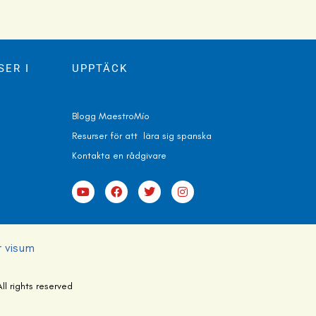
ER I
UPPTÄCK
Blogg MaestroMío
Resurser för att lära sig spanska
Kontakta en r
ådgivare
r visum
 rights reserved