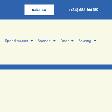
(+34) 685 166 130
Boka nu
Spanskakurser
Boende
Priser
Bokning