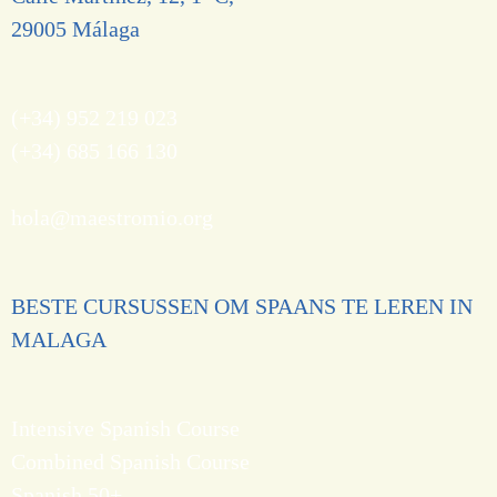
29005 Málaga
(+34) 952 219 023
(+34) 685 166 130
hola@maestromio.org
BESTE CURSUSSEN OM SPAANS TE LEREN IN
MALAGA
Intensive Spanish Course
Combined Spanish Course
Spanish 50+