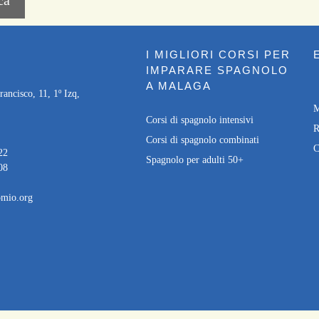
I MIGLIORI CORSI PER
IMPARARE SPAGNOLO
A MALAGA
ancisco, 11, 1º Izq,
M
Corsi di spagnolo intensivi
R
Corsi di spagnolo combinati
C
22
Spagnolo per adulti 50+
08
mio.org