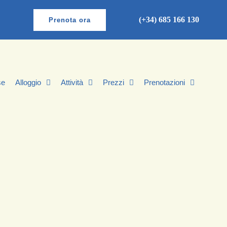
(+34) 685 166 130
Prenota ora
se
Alloggio
Attività
Prezzi
Prenotazioni