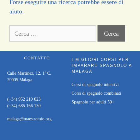
Forse eseguire una ricerca potrebbe essere di
aiuto.
CONTATTO
I MIGLIORI CORSI PER
IMPARARE SPAGNOLO A
MALAGA
Calle Martínez, 12, 1º C,
29005 Málaga
Corsi di spagnolo intensivi
Corsi di spagnolo combinati
(+34) 952 219 023
Spagnolo per adulti 50+
(+34) 685 166 130
malaga@maestromio.org