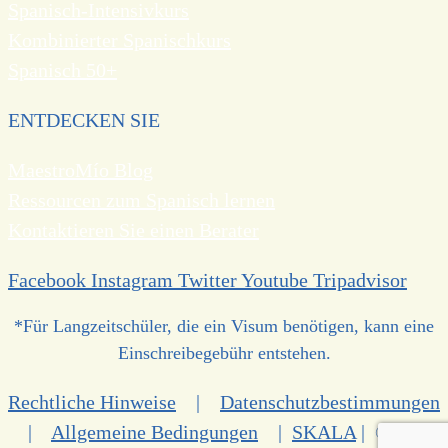
Spanisch-Intensivkurs
Kombinierter Spanischkurs
Spanisch 50+
ENTDECKEN SIE
MaestroMío Blog
Ressourcen zum Spanisch lernen
Kontaktieren Sie einen Berater
Facebook
Instagram
Twitter
Youtube
Tripadvisor
*Für Langzeitschüler, die ein Visum benötigen, kann eine
Einschreibegebühr entstehen.
Rechtliche Hinweise
|
Datenschutzbestimmungen
|
Allgemeine Bedingungen
|
SKALA
| ©