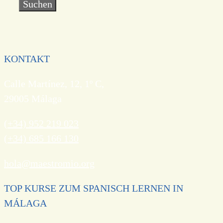
KONTAKT
Calle Martínez, 12, 1º C,
29005 Málaga
(+34) 952 219 023
(+34) 685 166 130
hola@maestromio.org
TOP KURSE ZUM SPANISCH LERNEN IN
MÁLAGA