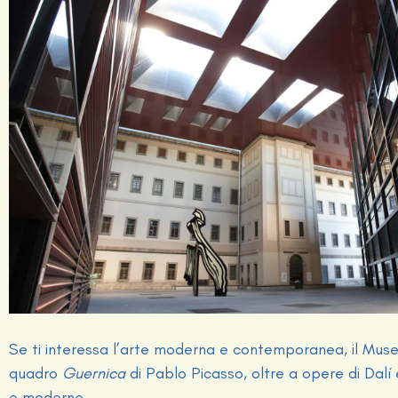
Se ti interessa l’arte moderna e contemporanea, il Museo
quadro
Guernica
di Pablo Picasso, oltre a opere di Dalí 
e moderne.