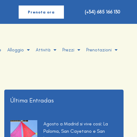
(+34) 685 166 130
Prenota ora
e
Alloggio
Attività
Prezzi
Prenotazioni
Última Entradas
Agosto a Madrid si vive così: La
Paloma, San Cayetano e San