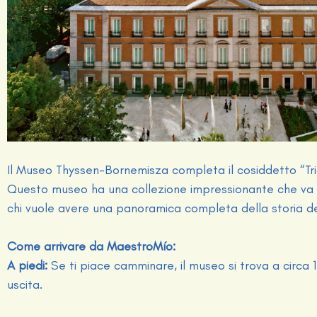
Il Museo Thyssen-Bornemisza completa il cosiddetto “Tria
Questo museo ha una collezione impressionante che va 
chi vuole avere una panoramica completa della storia dell
Come arrivare da MaestroMío:
A piedi:
Se ti piace camminare, il museo si trova a circa 1
uscita.