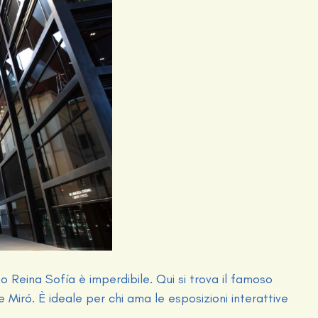
 Reina Sofía è imperdibile. Qui si trova il famoso
e Miró. È ideale per chi ama le esposizioni interattive