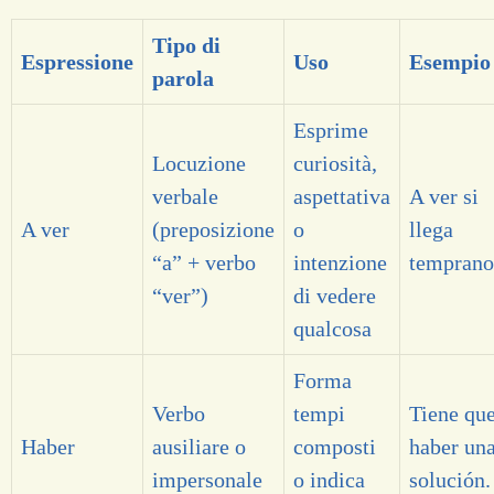
Tipo di
Espressione
Uso
Esempio
parola
Esprime
Locuzione
curiosità,
verbale
aspettativa
A ver si
A ver
(preposizione
o
llega
“a” + verbo
intenzione
temprano
“ver”)
di vedere
qualcosa
Forma
Verbo
tempi
Tiene qu
Haber
ausiliare o
composti
haber un
impersonale
o indica
solución.