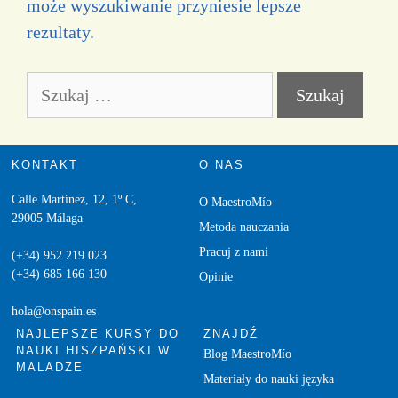
może wyszukiwanie przyniesie lepsze
rezultaty.
KONTAKT
O NAS
Calle Martínez, 12, 1º C,
O MaestroMío
29005 Málaga
Metoda nauczania
Pracuj z nami
(+34) 952 219 023
(+34) 685 166 130
Opinie
hola@onspain.es
NAJLEPSZE KURSY DO
ZNAJDŹ
NAUKI HISZPAŃSKI W
Blog MaestroMío
MALADZE
Materiały do nauki języka