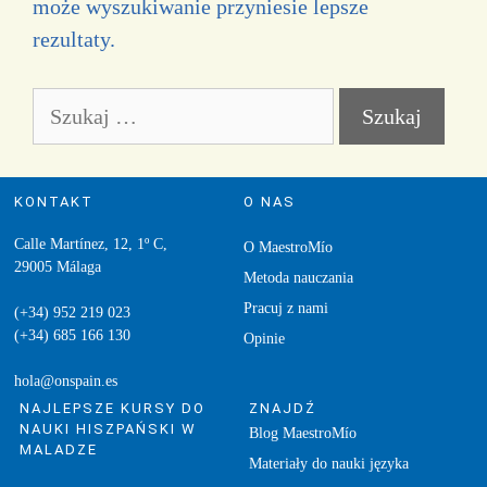
może wyszukiwanie przyniesie lepsze
rezultaty.
KONTAKT
O NAS
Calle Martínez, 12, 1º C,
O MaestroMío
29005 Málaga
Metoda nauczania
Pracuj z nami
(+34) 952 219 023
(+34) 685 166 130
Opinie
hola@onspain.es
NAJLEPSZE KURSY DO
ZNAJDŹ
NAUKI HISZPAŃSKI W
Blog MaestroMío
MALADZE
Materiały do nauki języka