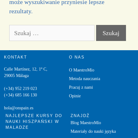
może wyszukiwanie przyniesie lepsze
rezultaty.
KONTAKT
O NAS
Calle Martínez, 12, 1º C,
O MaestroMío
29005 Málaga
Metoda nauczania
Pracuj z nami
(+34) 952 219 023
(+34) 685 166 130
Opinie
hola@onspain.es
NAJLEPSZE KURSY DO
ZNAJDŹ
NAUKI HISZPAŃSKI W
Blog MaestroMío
MALADZE
Materiały do nauki języka