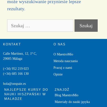
może wyszukiwanie przyniesie lepsze
rezultaty.
KONTAKT
O NAS
Calle Martínez, 12, 1º C,
O MaestroMío
29005 Málaga
Metoda nauczania
Pracuj z nami
(+34) 952 219 023
(+34) 685 166 130
Opinie
hola@onspain.es
NAJLEPSZE KURSY DO
ZNAJDŹ
NAUKI HISZPAŃSKI W
Blog MaestroMío
MALADZE
Materiały do nauki języka