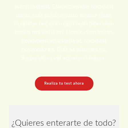
adipiscing elit. Etiam convallis tincidunt
purus, quis pulvinar justo tempor vitae.
Curabitur nec enim eget nulla bibendum
iaculis nec vel diam. Donec diam ipsum,
condimentum a ligula at, tincidunt
commodo ex. Duis ac pharetra ex.
Suspendisse vel accumsan massa.
Realiza tu test ahora
¿Quieres enterarte de todo?