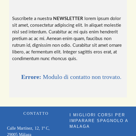
Suscríbete a nuestra
NEWSLETTER
lorem ipsum dolor
sit amet, consectetur adipiscing elit. In aliquet molestie
nisl sed interdum. Curabitur ac mi quis enim hendrerit
pretium ac ac mi. Aenean enim quam, faucibus non
rutrum id, dignissim non odio. Curabitur sit amet ornare
libero, ac fermentum elit. Integer sagittis eros erat, at
condimentum nunc rhoncus quis.
Errore:
Modulo di contatto non trovato.
CONTATTO
I MIGLIORI CORSI PER
IMPARARE SPAGNOLO A
MALAGA
Calle Martínez, 12, 1º C,
29005 Málaga