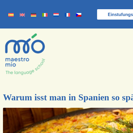
Einstufungs
Warum isst man in Spanien so sp