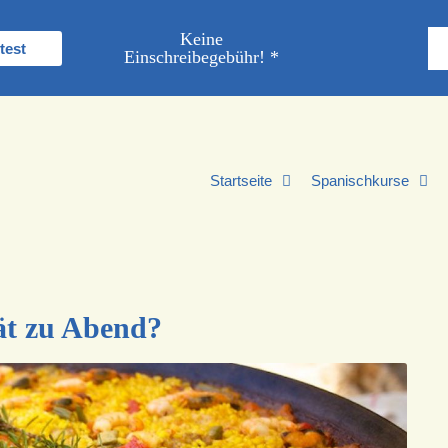
Keine
test
Einschreibegebühr! *
Startseite
Spanischkurse
ät zu Abend?