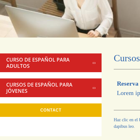
Cursos
CURSO DE ESPAÑOL PARA
ADULTOS
Reserva 
CURSOS DE ESPAÑOL PARA
JÓVENES
Lorem ips
CONTACT
Haz clic en el 
dapibus leo.